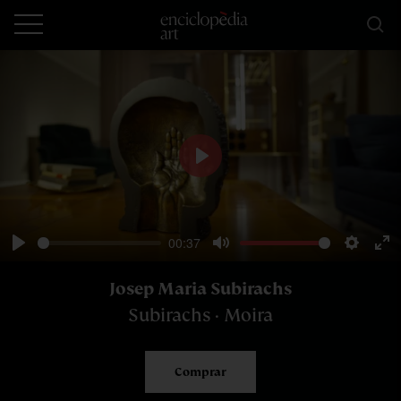
Play
00:37
Play
Mute
Setting
En
ful
Josep Maria Subirachs
Subirachs · Moira
Comprar