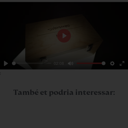
Play
02:08
Play
Mute
Setting
En
;
ful
També et podria interessar: