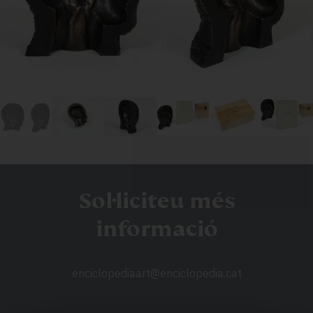
Sol·liciteu més
informació
enciclopediaart@enciclopedia.cat