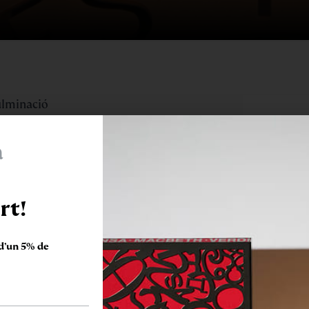
culminació
at dirigit
ca tractada.
a
ia Art.
rt!
d’un 5% de