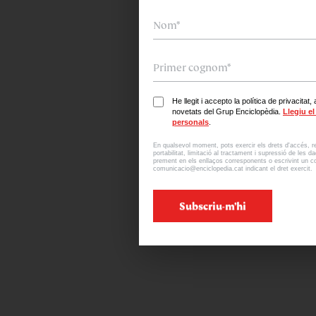
He llegit i accepto la política de privacitat
novetats del Grup Enciclopèdia.
Llegiu e
personals
.
En qualsevol moment, pots exercir els drets d'accés, rec
portabilitat, limitació al tractament i supressió de les 
prement en els enllaços corresponents o escrivint un co
comunicacio@enciclopedia.cat indicant el dret exercit.
Subscriu-m’hi