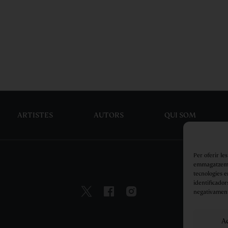
ARTISTES
AUTORS
QUI SOM
Per oferir le
emmagatzemar
tecnologies 
identificador
negativament
A