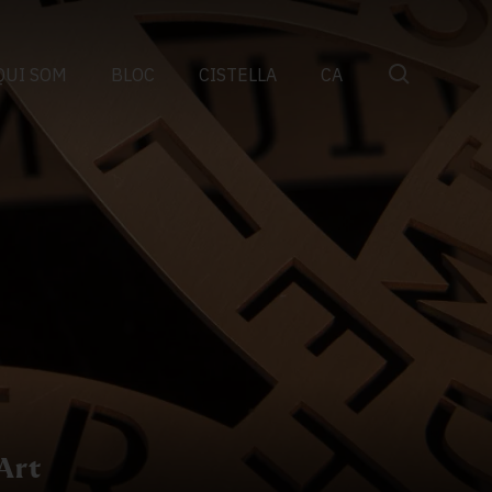
QUI SOM
BLOC
CISTELLA
CA
 Art