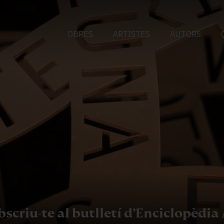
OBRES
ARTISTES
AUTORS
scriu-te al butlletí d’Enciclopèdia