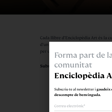
Cada llibre d’Enciclopèdia Art és la 
d’un projecte ambiciós, rigorós i delic
per un reconegut expert de la temàti
Forma part de l
comunitat
Subscriu-te al butlletí d’Enciclopèd
Enciclopèdia A
Subscriu-te al newsletter i
gaudeix 
descompte de benvinguda.