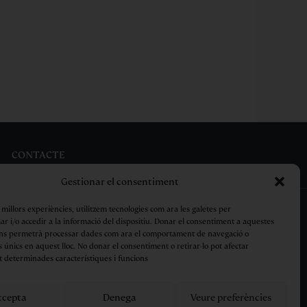
CONTACTE
Gestionar el consentiment
s millors experiències, utilitzem tecnologies com ara les galetes per
 i/o accedir a la informació del dispositiu. Donar el consentiment a aquestes
ens permetrà processar dades com ara el comportament de navegació o
s únics en aquest lloc. No donar el consentiment o retirar-lo pot afectar
Avís Legal
Privacitat
Cookies
Condicions de compra
 determinades característiques i funcions
ccepta
Denega
Veure preferències