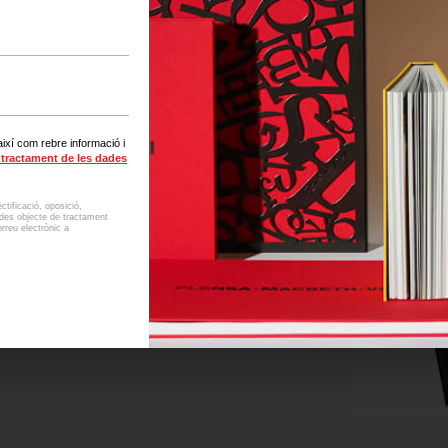
, així com rebre informació i
l tractament de les dades
tificació, oposició,
dades objecte de tractament
rreu electrònic a