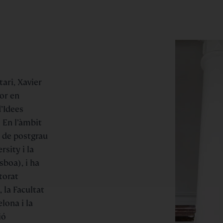
tari, Xavier
tor en
d’Idees
. En l’àmbit
a de postgrau
sity i la
sboa), i ha
torat
, la Facultat
lona i la
ió