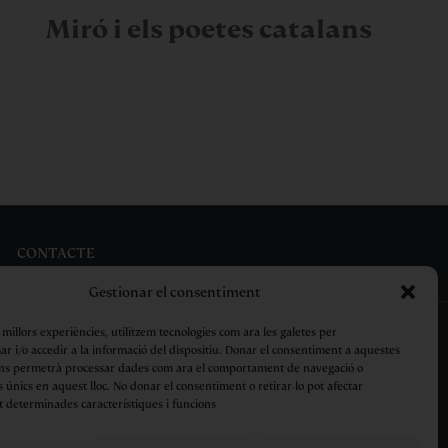
Miró i els poetes catalans
CONTACTE
Gestionar el consentiment
s millors experiències, utilitzem tecnologies com ara les galetes per
 i/o accedir a la informació del dispositiu. Donar el consentiment a aquestes
ens permetrà processar dades com ara el comportament de navegació o
s únics en aquest lloc. No donar el consentiment o retirar-lo pot afectar
Avís Legal
Privacitat
Cookies
Condicions de compra
 determinades característiques i funcions