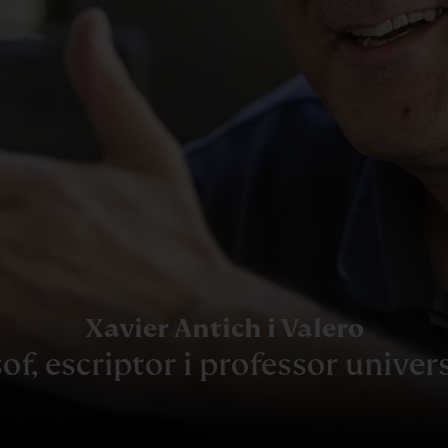
Xavier Antich i Valero
sof, escriptor i professor univers