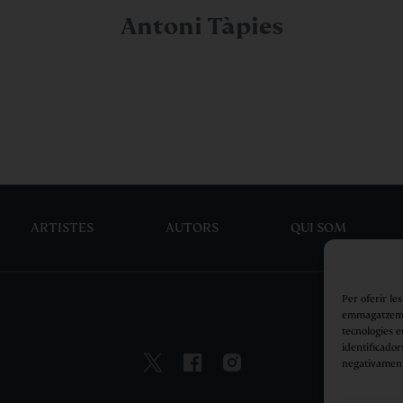
Antoni Tàpies
ARTISTES
AUTORS
QUI SOM
Per oferir le
emmagatzemar
tecnologies 
identificador
negativament