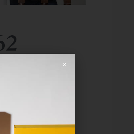
62
×
rgell