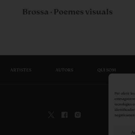
Brossa · Poemes visuals
ARTISTES
AUTORS
QUI SOM
Per oferir le
emmagatzemar
tecnologies 
identificador
negativament
A