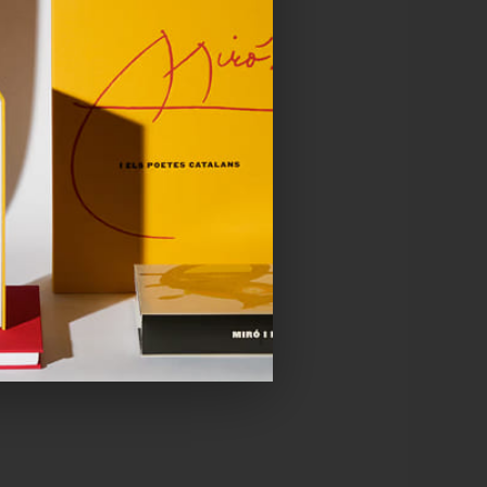
57
de Mar