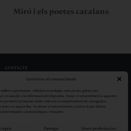
Miró i els poetes catalans
CONTACTE
Gestionar el consentiment
s millors experiències, utilitzem tecnologies com ara les galetes per
 i/o accedir a la informació del dispositiu. Donar el consentiment a aquestes
ens permetrà processar dades com ara el comportament de navegació o
s únics en aquest lloc. No donar el consentiment o retirar-lo pot afectar
Avís Legal
Privacitat
Cookies
Condicions de compra
 determinades característiques i funcions
ccepta
Denega
Veure preferències