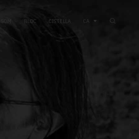
 SOM
BLOC
CISTELLA
CA