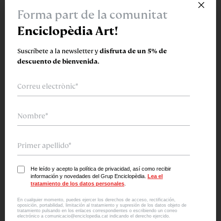
×
Forma part de la comunitat
Enciclopèdia Art!
Suscríbete a la newsletter y
disfruta de un 5% de
descuento de bienvenida.
Subirachs · Llull
He leído y acepto la política de privacidad, así como recibir
información y novedades del Grup Enciclopèdia.
Lea el
tratamiento de los datos personales
.
En cualquier momento, puedes ejercer los derechos de acceso, rectificación,
oposición, portabilidad, limitación al tratamiento y supresión de los datos objeto de
tratamiento pulsando en los enlaces correspondientes o escribiendo un correo
electrónico a comunicacio@enciclopedia.cat indicando el derecho ejercido.