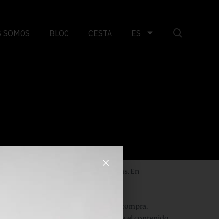
S SOMOS
BLOC
CESTA
ES
×
y elaborar estadísticas sobre las visitas. En
istema de tienda y multiidioma.
se desea mantener la funcionalidad de compra.
ar el idioma que ha elegido y mostrarle el contenido