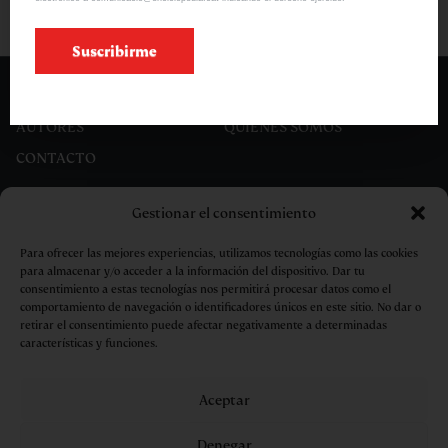
Suscribirme
OBRAS
ARTISTAS
AUTORES
QUIÉNES SOMOS
CONTACTO
Gestionar el consentimiento
Para ofrecer las mejores experiencias, utilizamos tecnologías como las cookies
para almacenar y/o acceder a la información del dispositivo. Dar tu
consentimiento a estas tecnologías nos permitirá procesar datos como el
comportamiento de navegación o identificadores únicos en este sitio. No dar o
retirar el consentimiento puede afectar negativamente a determinadas
características y funciones.
Aceptar
Aviso legal
Privacidad
Cookies
Condiciones de compra
Denegar