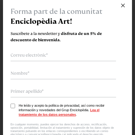
×
Forma part de la comunitat
L’atles català
Enciclopèdia Art!
Suscríbete a la newsletter y
disfruta de un 5% de
descuento de bienvenida.
He leído y acepto la política de privacidad, así como recibir
información y novedades del Grup Enciclopèdia.
Lea el
tratamiento de los datos personales
.
En cualquier momento, puedes ejercer los derechos de acceso, rectificación,
Pau Casals · Música y compromiso
oposición, portabilidad, limitación al tratamiento y supresión de los datos objeto de
tratamiento pulsando en los enlaces correspondientes o escribiendo un correo
electrónico a comunicacio@enciclopedia.cat indicando el derecho ejercido.